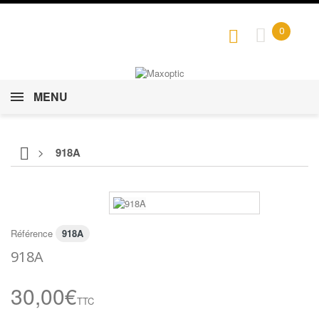
0
MENU
>
918A
Référence
918A
918A
30,00€
TTC