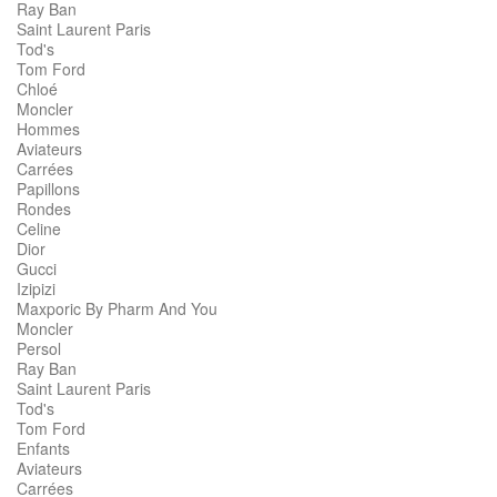
Ray Ban
Saint Laurent Paris
Tod's
Tom Ford
Chloé
Moncler
Hommes
Aviateurs
Carrées
Papillons
Rondes
Celine
Dior
Gucci
Izipizi
Maxporic By Pharm And You
Moncler
Persol
Ray Ban
Saint Laurent Paris
Tod's
Tom Ford
Enfants
Aviateurs
Carrées