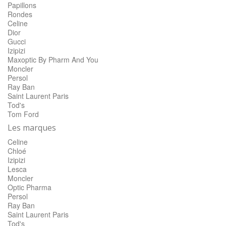
Papillons
Rondes
Celine
Dior
Gucci
Izipizi
Maxoptic By Pharm And You
Moncler
Persol
Ray Ban
Saint Laurent Paris
Tod's
Tom Ford
Les marques
Celine
Chloé
Izipizi
Lesca
Moncler
Optic Pharma
Persol
Ray Ban
Saint Laurent Paris
Tod's