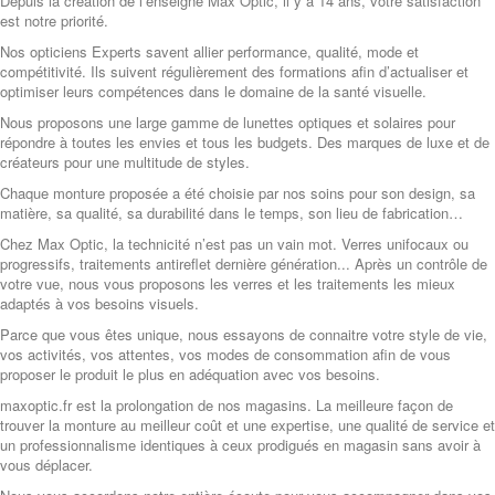
Depuis la création de l’enseigne Max Optic, il y a 14 ans, votre satisfaction
est notre priorité.
Nos opticiens Experts savent allier performance, qualité, mode et
compétitivité. Ils suivent régulièrement des formations afin d’actualiser et
optimiser leurs compétences dans le domaine de la santé visuelle.
Nous proposons une large gamme de lunettes optiques et solaires pour
répondre à toutes les envies et tous les budgets. Des marques de luxe et de
créateurs pour une multitude de styles.
Chaque monture proposée a été choisie par nos soins pour son design, sa
matière, sa qualité, sa durabilité dans le temps, son lieu de fabrication…
Chez Max Optic, la technicité n’est pas un vain mot. Verres unifocaux ou
progressifs, traitements antireflet dernière génération... Après un contrôle de
votre vue, nous vous proposons les verres et les traitements les mieux
adaptés à vos besoins visuels.
Parce que vous êtes unique, nous essayons de connaitre votre style de vie,
vos activités, vos attentes, vos modes de consommation afin de vous
proposer le produit le plus en adéquation avec vos besoins.
maxoptic.fr est la prolongation de nos magasins. La meilleure façon de
trouver la monture au meilleur coût et une expertise, une qualité de service et
un professionnalisme identiques à ceux prodigués en magasin sans avoir à
vous déplacer.