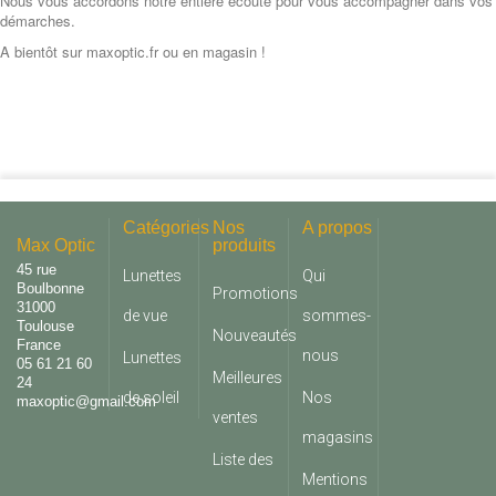
Nous vous accordons notre entière écoute pour vous accompagner dans vos
démarches.
A bientôt sur maxoptic.fr ou en magasin !
Catégories
Nos
A propos
Max Optic
produits
45 rue
Lunettes
Qui
Boulbonne
Promotions
31000
de vue
sommes-
Toulouse
Nouveautés
France
nous
Lunettes
05 61 21 60
Meilleures
24
de soleil
Nos
maxoptic@gmail.com
ventes
magasins
Liste des
Mentions