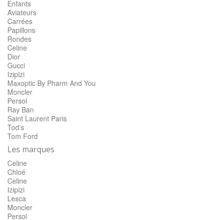
Enfants
Aviateurs
Carrées
Papillons
Rondes
Celine
Dior
Gucci
Izipizi
Maxoptic By Pharm And You
Moncler
Persol
Ray Ban
Saint Laurent Paris
Tod's
Tom Ford
Les marques
Celine
Chloé
Celine
Izipizi
Lesca
Moncler
Persol