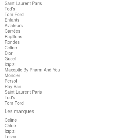
Saint Laurent Paris
Tod's
Tom Ford
Enfants
Aviateurs
Carrées
Papillons
Rondes
Celine
Dior
Gucci
Izipizi
Maxoptic By Pharm And You
Moncler
Persol
Ray Ban
Saint Laurent Paris
Tod's
Tom Ford
Les marques
Celine
Chloé
Izipizi
Lesca