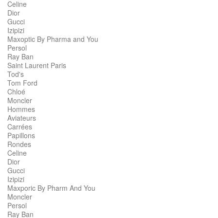
Celine
Dior
Gucci
Izipizi
Maxoptic By Pharma and You
Persol
Ray Ban
Saint Laurent Paris
Tod's
Tom Ford
Chloé
Moncler
Hommes
Aviateurs
Carrées
Papillons
Rondes
Celine
Dior
Gucci
Izipizi
Maxporic By Pharm And You
Moncler
Persol
Ray Ban