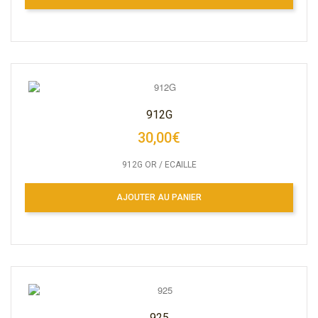
912G
30,00€
912G OR / ECAILLE
AJOUTER AU PANIER
925