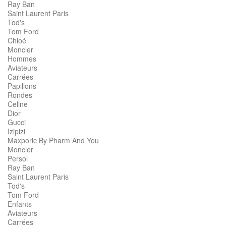
Ray Ban
Saint Laurent Paris
Tod's
Tom Ford
Chloé
Moncler
Hommes
Aviateurs
Carrées
Papillons
Rondes
Celine
Dior
Gucci
Izipizi
Maxporic By Pharm And You
Moncler
Persol
Ray Ban
Saint Laurent Paris
Tod's
Tom Ford
Enfants
Aviateurs
Carrées