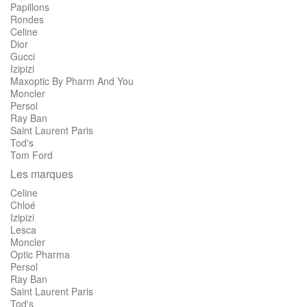
Papillons
Rondes
Celine
Dior
Gucci
Izipizi
Maxoptic By Pharm And You
Moncler
Persol
Ray Ban
Saint Laurent Paris
Tod's
Tom Ford
Les marques
Celine
Chloé
Izipizi
Lesca
Moncler
Optic Pharma
Persol
Ray Ban
Saint Laurent Paris
Tod's