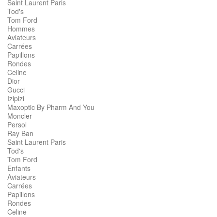
Saint Laurent Paris
Tod's
Tom Ford
Hommes
Aviateurs
Carrées
Papillons
Rondes
Celine
Dior
Gucci
Izipizi
Maxoptic By Pharm And You
Moncler
Persol
Ray Ban
Saint Laurent Paris
Tod's
Tom Ford
Enfants
Aviateurs
Carrées
Papillons
Rondes
Celine