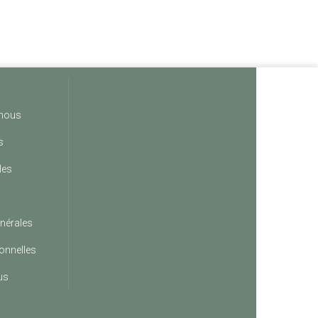
nous
s
les
nérales
onnelles
us