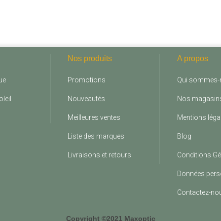
Nos produits
A propos
ue
Promotions
Qui sommes-
leil
Nouveautés
Nos magasin
Meilleures ventes
Mentions léga
Liste des marques
Blog
Livraisons et retours
Conditions Gé
Données pers
Contactez-no
Copyright ©2021 Maxoptic