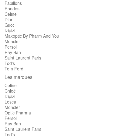
Papillons
Rondes
Celine
Dior
Gucci
Izipizi
Maxoptic By Pharm And You
Moncler
Persol
Ray Ban
Saint Laurent Paris
Tod's
Tom Ford
Les marques
Celine
Chloé
Izipizi
Lesca
Moncler
Optic Pharma
Persol
Ray Ban
Saint Laurent Paris
Tod's