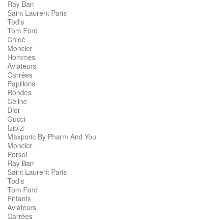
Ray Ban
Saint Laurent Paris
Tod's
Tom Ford
Chloé
Moncler
Hommes
Aviateurs
Carrées
Papillons
Rondes
Celine
Dior
Gucci
Izipizi
Maxporic By Pharm And You
Moncler
Persol
Ray Ban
Saint Laurent Paris
Tod's
Tom Ford
Enfants
Aviateurs
Carrées