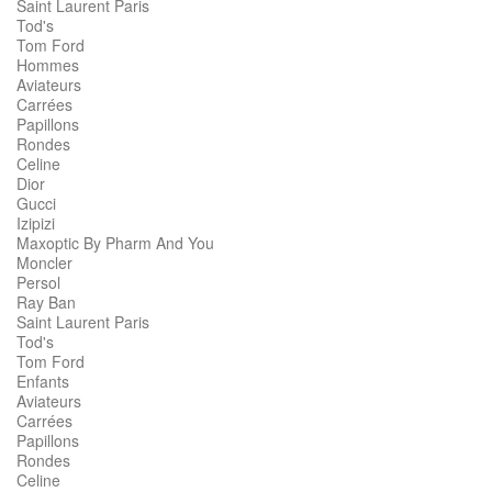
Saint Laurent Paris
Tod's
Tom Ford
Hommes
Aviateurs
Carrées
Papillons
Rondes
Celine
Dior
Gucci
Izipizi
Maxoptic By Pharm And You
Moncler
Persol
Ray Ban
Saint Laurent Paris
Tod's
Tom Ford
Enfants
Aviateurs
Carrées
Papillons
Rondes
Celine