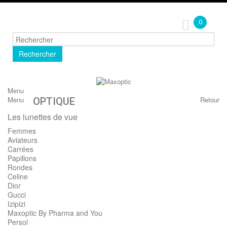
0
Rechercher
Menu
Menu
Retour
OPTIQUE
Les lunettes de vue
Femmes
Aviateurs
Carrées
Papillons
Rondes
Celine
Dior
Gucci
Izipizi
Maxoptic By Pharma and You
Persol