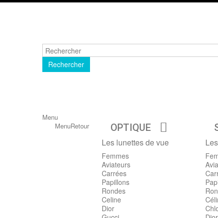
Rechercher
Menu
Menu
Retour
OPTIQUE
Les lunettes de vue
Les
Femmes
Fe
Aviateurs
Avia
Carrées
Car
Papillons
Papi
Rondes
Ron
Celine
Cél
Dior
Chl
Gucci
Dior