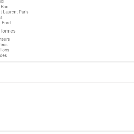
sol
 Ban
t Laurent Paris
's
 Ford
 formes
teurs
rées
llons
des