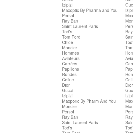
Izipizi
Guc
Maxoptic By Pharma and You
Izipi
Persol
Max
Ray Ban
Mon
Saint Laurent Paris
Per
Tod's
Ray
Tom Ford
Sain
Chloé
Tod
Moncler
Tom
Hommes
Ho
Aviateurs
Avia
Carrées
Car
Papillons
Papi
Rondes
Ron
Celine
Cel
Dior
Dior
Gucci
Guc
Izipizi
Izipi
Maxporic By Pharm And You
Max
Moncler
Mon
Persol
Per
Ray Ban
Ray
Saint Laurent Paris
Sain
Tod's
Tod