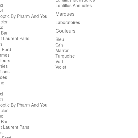
ci
Lentilles Annuelles
zi
Marques
optic By Pharm And You
cler
Laboratoires
sol
Couleurs
 Ban
t Laurent Paris
Bleu
's
Gris
 Ford
Marron
mmes
Turquoise
teurs
Vert
rées
Violet
llons
des
ine
ci
zi
optic By Pharm And You
cler
sol
 Ban
t Laurent Paris
's