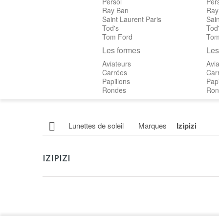
Persol
Per
Ray Ban
Ray
Saint Laurent Paris
Sain
Tod's
Tod
Tom Ford
Tom
Les formes
Les
Aviateurs
Avia
Carrées
Car
Papillons
Papi
Rondes
Ron
Lunettes de soleil
Marques
Izipizi
IZIPIZI