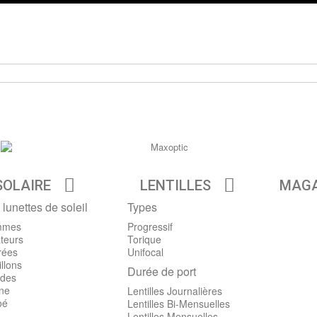
SOLAIRE
LENTILLES
MAGA
 lunettes de soleil
Types
mmes
Progressif
teurs
Torique
rées
Unifocal
llons
Durée de port
des
ine
Lentilles Journalières
oé
Lentilles Bi-Mensuelles
Lentilles Mensuelles