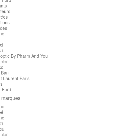
 Ford
ants
teurs
rées
llons
des
ine
ci
zi
optic By Pharm And You
cler
sol
 Ban
t Laurent Paris
's
 Ford
 marques
ine
oé
ine
zi
ca
cler