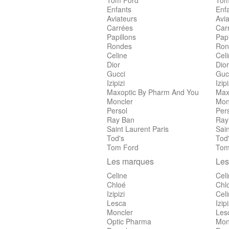
Tom Ford
Tom
Enfants
Enf
Aviateurs
Avia
Carrées
Car
Papillons
Papi
Rondes
Ron
Celine
Cel
Dior
Dior
Gucci
Guc
Izipizi
Izipi
Maxoptic By Pharm And You
Max
Moncler
Mon
Persol
Per
Ray Ban
Ray
Saint Laurent Paris
Sain
Tod's
Tod
Tom Ford
Tom
Les marques
Les
Celine
Cel
Chloé
Chl
Izipizi
Cel
Lesca
Izipi
Moncler
Les
Optic Pharma
Mon