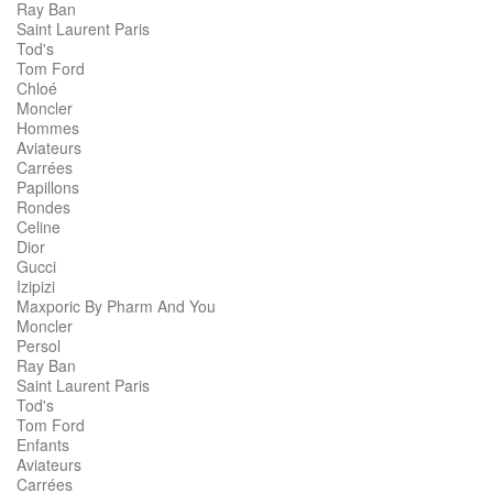
Ray Ban
Saint Laurent Paris
Tod's
Tom Ford
Chloé
Moncler
Hommes
Aviateurs
Carrées
Papillons
Rondes
Celine
Dior
Gucci
Izipizi
Maxporic By Pharm And You
Moncler
Persol
Ray Ban
Saint Laurent Paris
Tod's
Tom Ford
Enfants
Aviateurs
Carrées