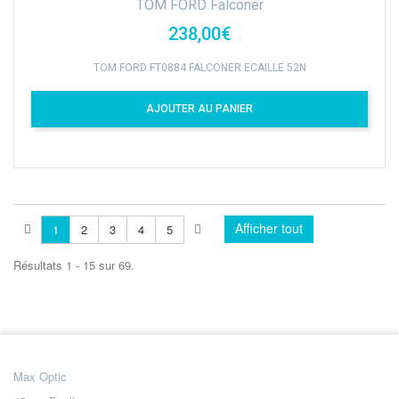
TOM FORD Falconer
238,00€
TOM FORD FT0884 FALCONER ECAILLE 52N
AJOUTER AU PANIER
Afficher tout
1
2
3
4
5
Résultats 1 - 15 sur 69.
Max Optic