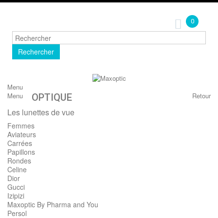
0
Rechercher
Menu
Menu
Retour
OPTIQUE
Les lunettes de vue
Femmes
Aviateurs
Carrées
Papillons
Rondes
Celine
Dior
Gucci
Izipizi
Maxoptic By Pharma and You
Persol