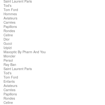
Saint Laurent Paris
Tod's
Tom Ford
Hommes
Aviateurs
Carrées
Papillons
Rondes
Celine
Dior
Gucci
Izipizi
Maxoptic By Pharm And You
Moncler
Persol
Ray Ban
Saint Laurent Paris
Tod's
Tom Ford
Enfants
Aviateurs
Carrées
Papillons
Rondes
Celine