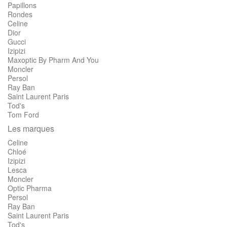
Papillons
Rondes
Celine
Dior
Gucci
Izipizi
Maxoptic By Pharm And You
Moncler
Persol
Ray Ban
Saint Laurent Paris
Tod's
Tom Ford
Les marques
Celine
Chloé
Izipizi
Lesca
Moncler
Optic Pharma
Persol
Ray Ban
Saint Laurent Paris
Tod's