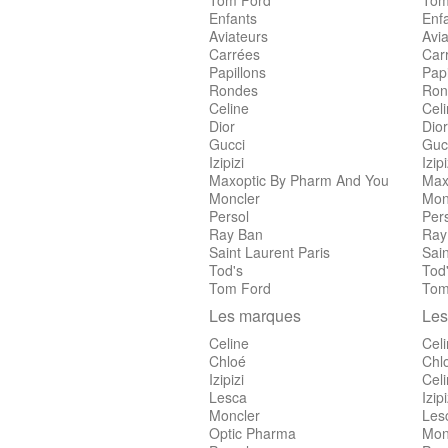
Tom Ford
Tom
Enfants
Enf
Aviateurs
Avia
Carrées
Car
Papillons
Papi
Rondes
Ron
Celine
Cel
Dior
Dior
Gucci
Guc
Izipizi
Izipi
Maxoptic By Pharm And You
Max
Moncler
Mon
Persol
Per
Ray Ban
Ray
Saint Laurent Paris
Sain
Tod's
Tod
Tom Ford
Tom
Les marques
Les
Celine
Cel
Chloé
Chl
Izipizi
Cel
Lesca
Izipi
Moncler
Les
Optic Pharma
Mon