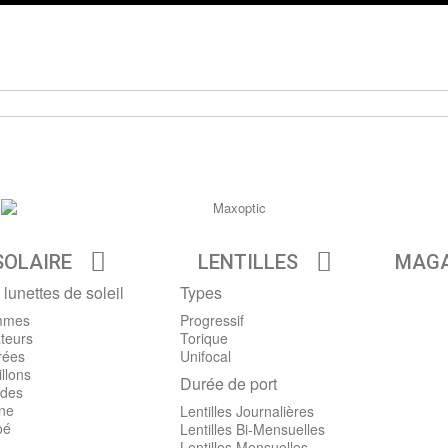
SOLAIRE
LENTILLES
MAGA
 lunettes de soleil
Types
mmes
Progressif
teurs
Torique
rées
Unifocal
llons
Durée de port
des
ine
Lentilles Journalières
oé
Lentilles Bi-Mensuelles
Lentilles Mensuelles