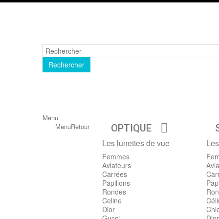
Rechercher
Menu
Menu
Retour
OPTIQUE
Les lunettes de vue
Les
Femmes
Fe
Aviateurs
Avia
Carrées
Car
Papillons
Papi
Rondes
Ron
Celine
Cél
Dior
Chl
Gucci
Dior