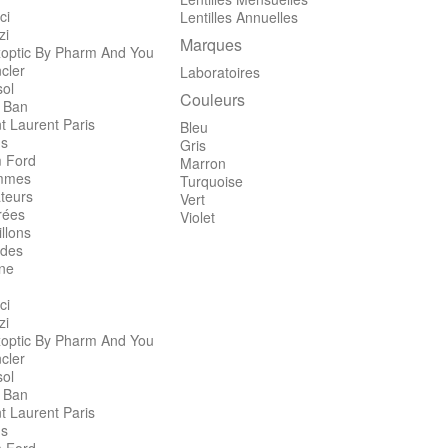
ci
Lentilles Annuelles
zi
Marques
optic By Pharm And You
cler
Laboratoires
sol
Couleurs
 Ban
t Laurent Paris
Bleu
's
Gris
 Ford
Marron
mmes
Turquoise
teurs
Vert
rées
Violet
llons
des
ine
ci
zi
optic By Pharm And You
cler
sol
 Ban
t Laurent Paris
's