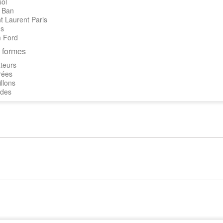
sol
 Ban
t Laurent Paris
's
 Ford
 formes
teurs
rées
llons
des