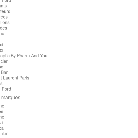
 Ford
ants
teurs
rées
llons
des
ine
ci
zi
optic By Pharm And You
cler
sol
 Ban
t Laurent Paris
's
 Ford
 marques
ine
oé
ine
zi
ca
cler