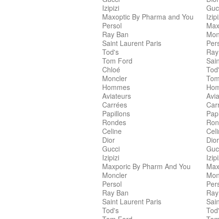
Izipizi
Guc
Maxoptic By Pharma and You
Izipi
Persol
Max
Ray Ban
Mon
Saint Laurent Paris
Per
Tod's
Ray
Tom Ford
Sain
Chloé
Tod
Moncler
Tom
Hommes
Ho
Aviateurs
Avia
Carrées
Car
Papillons
Papi
Rondes
Ron
Celine
Cel
Dior
Dior
Gucci
Guc
Izipizi
Izipi
Maxporic By Pharm And You
Max
Moncler
Mon
Persol
Per
Ray Ban
Ray
Saint Laurent Paris
Sain
Tod's
Tod