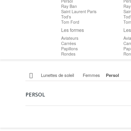
Persol
Per
Ray Ban
Ray
Saint Laurent Paris
Sain
Tod's
Tod
Tom Ford
Tom
Les formes
Les
Aviateurs
Avia
Carrées
Car
Papillons
Papi
Rondes
Ron
Lunettes de soleil
Femmes
Persol
PERSOL