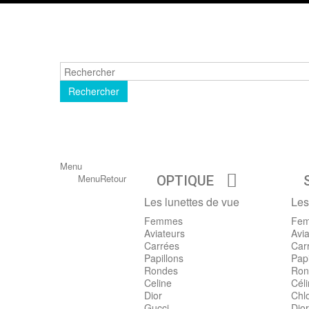
Rechercher
Menu
Menu
Retour
OPTIQUE
Les lunettes de vue
Les
Femmes
Fe
Aviateurs
Avia
Carrées
Car
Papillons
Papi
Rondes
Ron
Celine
Cél
Dior
Chl
Gucci
Dior