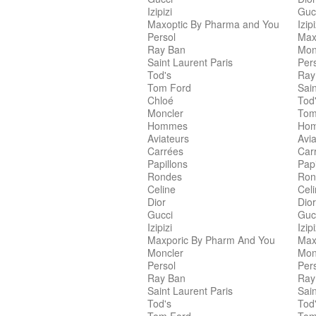
Izipizi
Guc
Maxoptic By Pharma and You
Izipi
Persol
Max
Ray Ban
Mon
Saint Laurent Paris
Per
Tod's
Ray
Tom Ford
Sain
Chloé
Tod
Moncler
Tom
Hommes
Ho
Aviateurs
Avia
Carrées
Car
Papillons
Papi
Rondes
Ron
Celine
Cel
Dior
Dior
Gucci
Guc
Izipizi
Izipi
Maxporic By Pharm And You
Max
Moncler
Mon
Persol
Per
Ray Ban
Ray
Saint Laurent Paris
Sain
Tod's
Tod