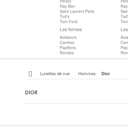
Persol
Per
Ray Ban
Ray
Saint Laurent Paris
Sain
Tod's
Tod
Tom Ford
Tom
Les formes
Les
Aviateurs
Avia
Carrées
Car
Papillons
Papi
Rondes
Ron
Lunettes de vue
Hommes
Dior
DIOR