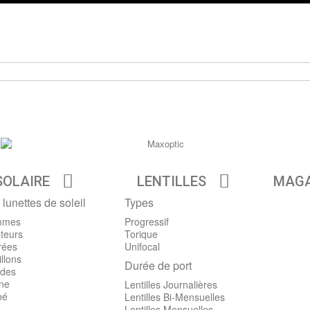
SOLAIRE
LENTILLES
MAGA
 lunettes de soleil
Types
mmes
Progressif
teurs
Torique
rées
Unifocal
llons
Durée de port
des
ine
Lentilles Journalières
oé
Lentilles Bi-Mensuelles
Lentilles Mensuelles