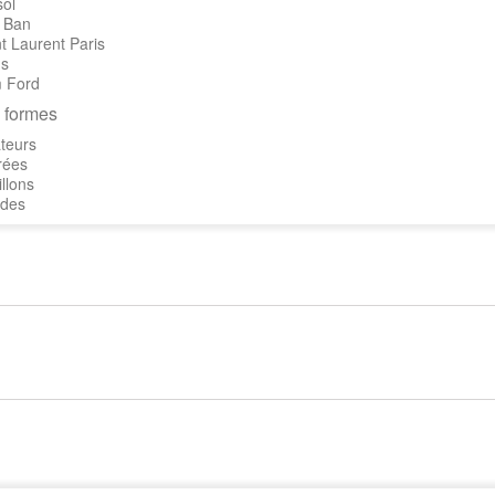
sol
 Ban
t Laurent Paris
's
 Ford
 formes
teurs
rées
llons
des