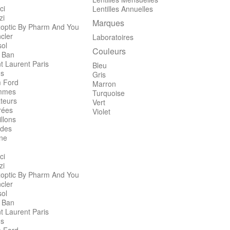
ci
Lentilles Annuelles
zi
Marques
optic By Pharm And You
cler
Laboratoires
sol
Couleurs
 Ban
t Laurent Paris
Bleu
's
Gris
 Ford
Marron
mmes
Turquoise
teurs
Vert
rées
Violet
llons
des
ine
ci
zi
optic By Pharm And You
cler
sol
 Ban
t Laurent Paris
's