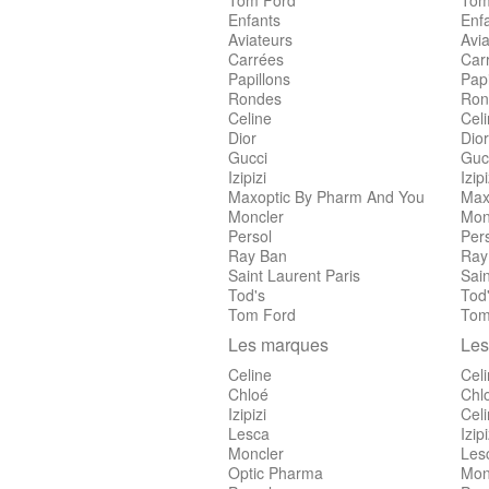
Tom Ford
Tom
Enfants
Enf
Aviateurs
Avia
Carrées
Car
Papillons
Papi
Rondes
Ron
Celine
Cel
Dior
Dior
Gucci
Guc
Izipizi
Izipi
Maxoptic By Pharm And You
Max
Moncler
Mon
Persol
Per
Ray Ban
Ray
Saint Laurent Paris
Sain
Tod's
Tod
Tom Ford
Tom
Les marques
Les
Celine
Cel
Chloé
Chl
Izipizi
Cel
Lesca
Izipi
Moncler
Les
Optic Pharma
Mon