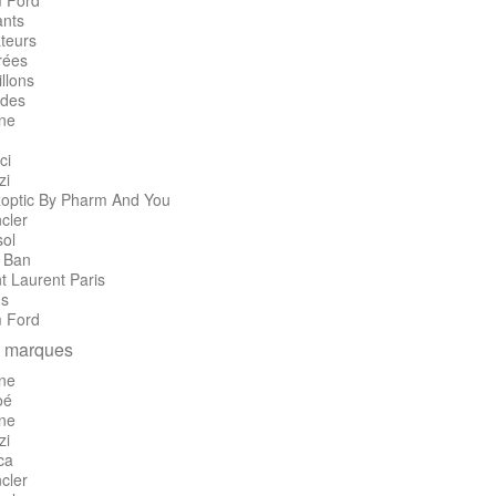
 Ford
ants
teurs
rées
llons
des
ine
ci
zi
optic By Pharm And You
cler
sol
 Ban
t Laurent Paris
's
 Ford
 marques
ine
oé
ine
zi
ca
cler