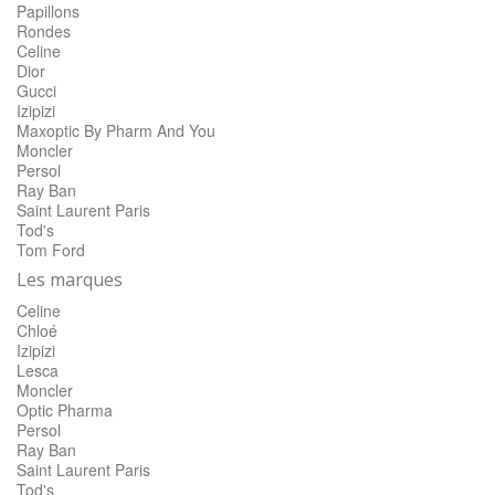
Papillons
Rondes
Celine
Dior
Gucci
Izipizi
Maxoptic By Pharm And You
Moncler
Persol
Ray Ban
Saint Laurent Paris
Tod's
Tom Ford
Les marques
Celine
Chloé
Izipizi
Lesca
Moncler
Optic Pharma
Persol
Ray Ban
Saint Laurent Paris
Tod's