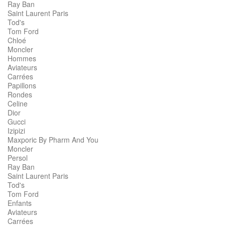
Ray Ban
Saint Laurent Paris
Tod's
Tom Ford
Chloé
Moncler
Hommes
Aviateurs
Carrées
Papillons
Rondes
Celine
Dior
Gucci
Izipizi
Maxporic By Pharm And You
Moncler
Persol
Ray Ban
Saint Laurent Paris
Tod's
Tom Ford
Enfants
Aviateurs
Carrées