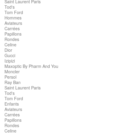
Saint Laurent Paris
Tod's
Tom Ford
Hommes
Aviateurs
Carrées
Papillons
Rondes
Celine
Dior
Gucci
Izipizi
Maxoptic By Pharm And You
Moncler
Persol
Ray Ban
Saint Laurent Paris
Tod's
Tom Ford
Enfants
Aviateurs
Carrées
Papillons
Rondes
Celine