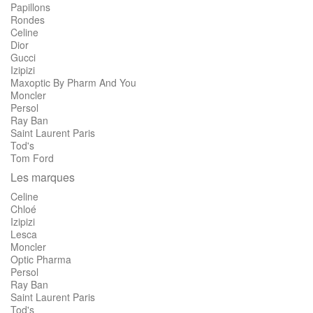
Papillons
Rondes
Celine
Dior
Gucci
Izipizi
Maxoptic By Pharm And You
Moncler
Persol
Ray Ban
Saint Laurent Paris
Tod's
Tom Ford
Les marques
Celine
Chloé
Izipizi
Lesca
Moncler
Optic Pharma
Persol
Ray Ban
Saint Laurent Paris
Tod's