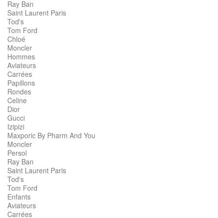
Ray Ban
Saint Laurent Paris
Tod's
Tom Ford
Chloé
Moncler
Hommes
Aviateurs
Carrées
Papillons
Rondes
Celine
Dior
Gucci
Izipizi
Maxporic By Pharm And You
Moncler
Persol
Ray Ban
Saint Laurent Paris
Tod's
Tom Ford
Enfants
Aviateurs
Carrées