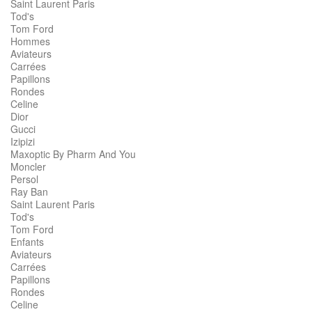
Saint Laurent Paris
Tod's
Tom Ford
Hommes
Aviateurs
Carrées
Papillons
Rondes
Celine
Dior
Gucci
Izipizi
Maxoptic By Pharm And You
Moncler
Persol
Ray Ban
Saint Laurent Paris
Tod's
Tom Ford
Enfants
Aviateurs
Carrées
Papillons
Rondes
Celine