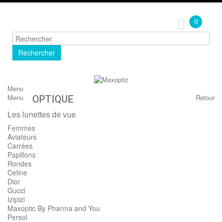
0
Rechercher
Menu
Menu
Retour
OPTIQUE
Les lunettes de vue
Femmes
Aviateurs
Carrées
Papillons
Rondes
Celine
Dior
Gucci
Izipizi
Maxoptic By Pharma and You
Persol