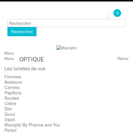
0
Rechercher
Menu
Menu
Retour
OPTIQUE
Les lunettes de vue
Femmes
Aviateurs
Carrées
Papillons
Rondes
Celine
Dior
Gucci
Izipizi
Maxoptic By Pharma and You
Persol