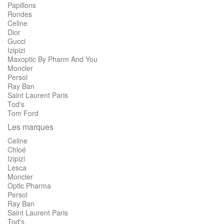
Papillons
Rondes
Celine
Dior
Gucci
Izipizi
Maxoptic By Pharm And You
Moncler
Persol
Ray Ban
Saint Laurent Paris
Tod's
Tom Ford
Les marques
Celine
Chloé
Izipizi
Lesca
Moncler
Optic Pharma
Persol
Ray Ban
Saint Laurent Paris
Tod's