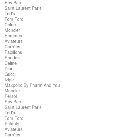
Ray Ban
Saint Laurent Paris
Tod's
Tom Ford
Chloé
Moncler
Hommes
Aviateurs
Carrées
Papillons
Rondes
Celine
Dior
Gucci
Izipizi
Maxporic By Pharm And You
Moncler
Persol
Ray Ban
Saint Laurent Paris
Tod's
Tom Ford
Enfants
Aviateurs
Carrées