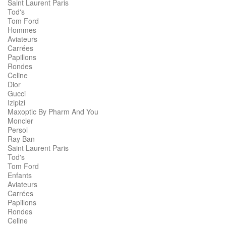
Saint Laurent Paris
Tod's
Tom Ford
Hommes
Aviateurs
Carrées
Papillons
Rondes
Celine
Dior
Gucci
Izipizi
Maxoptic By Pharm And You
Moncler
Persol
Ray Ban
Saint Laurent Paris
Tod's
Tom Ford
Enfants
Aviateurs
Carrées
Papillons
Rondes
Celine