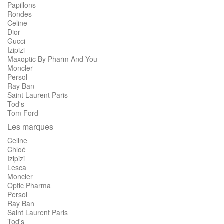
Papillons
Rondes
Celine
Dior
Gucci
Izipizi
Maxoptic By Pharm And You
Moncler
Persol
Ray Ban
Saint Laurent Paris
Tod's
Tom Ford
Les marques
Celine
Chloé
Izipizi
Lesca
Moncler
Optic Pharma
Persol
Ray Ban
Saint Laurent Paris
Tod's