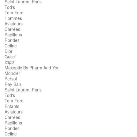
Saint Laurent Paris
Tod's
Tom Ford
Hommes
Aviateurs
Carrées
Papillons
Rondes
Celine
Dior
Gucci
Izipizi
Maxoptic By Pharm And You
Moncler
Persol
Ray Ban
Saint Laurent Paris
Tod's
Tom Ford
Enfants
Aviateurs
Carrées
Papillons
Rondes
Celine