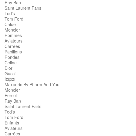
Ray Ban
Saint Laurent Paris
Tod's
Tom Ford
Chloé
Moncler
Hommes
Aviateurs
Carrées
Papillons
Rondes
Celine
Dior
Gucci
Izipizi
Maxporic By Pharm And You
Moncler
Persol
Ray Ban
Saint Laurent Paris
Tod's
Tom Ford
Enfants
Aviateurs
Carrées