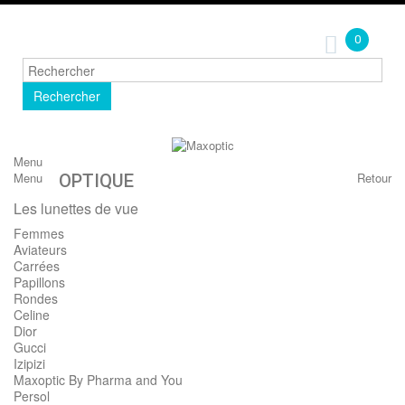
0
Rechercher
Menu
Menu
Retour
OPTIQUE
Les lunettes de vue
Femmes
Aviateurs
Carrées
Papillons
Rondes
Celine
Dior
Gucci
Izipizi
Maxoptic By Pharma and You
Persol