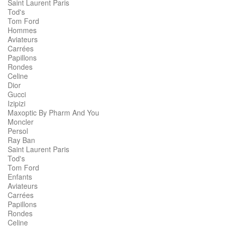
Saint Laurent Paris
Tod's
Tom Ford
Hommes
Aviateurs
Carrées
Papillons
Rondes
Celine
Dior
Gucci
Izipizi
Maxoptic By Pharm And You
Moncler
Persol
Ray Ban
Saint Laurent Paris
Tod's
Tom Ford
Enfants
Aviateurs
Carrées
Papillons
Rondes
Celine