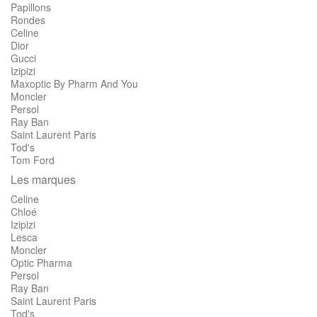
Papillons
Rondes
Celine
Dior
Gucci
Izipizi
Maxoptic By Pharm And You
Moncler
Persol
Ray Ban
Saint Laurent Paris
Tod's
Tom Ford
Les marques
Celine
Chloé
Izipizi
Lesca
Moncler
Optic Pharma
Persol
Ray Ban
Saint Laurent Paris
Tod's