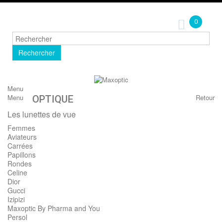
0
Rechercher
Menu
Menu
Retour
OPTIQUE
Les lunettes de vue
Femmes
Aviateurs
Carrées
Papillons
Rondes
Celine
Dior
Gucci
Izipizi
Maxoptic By Pharma and You
Persol