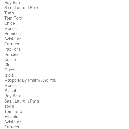
Ray Ban
Saint Laurent Paris
Tod's
Tom Ford
Chloé
Moncler
Hommes
Aviateurs
Carrées
Papillons
Rondes
Celine
Dior
Gucci
Izipizi
Maxporic By Pharm And You
Moncler
Persol
Ray Ban
Saint Laurent Paris
Tod's
Tom Ford
Enfants
Aviateurs
Carrées