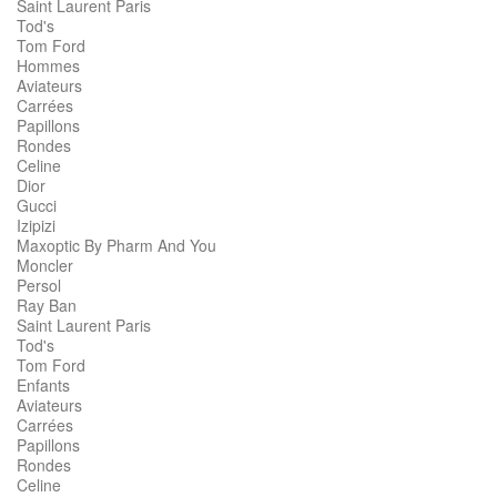
Saint Laurent Paris
Tod's
Tom Ford
Hommes
Aviateurs
Carrées
Papillons
Rondes
Celine
Dior
Gucci
Izipizi
Maxoptic By Pharm And You
Moncler
Persol
Ray Ban
Saint Laurent Paris
Tod's
Tom Ford
Enfants
Aviateurs
Carrées
Papillons
Rondes
Celine