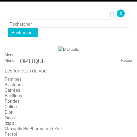
0
Rechercher
Menu
Menu
Retour
OPTIQUE
Les lunettes de vue
Femmes
Aviateurs
Carrées
Papillons
Rondes
Celine
Dior
Gucci
Izipizi
Maxoptic By Pharma and You
Persol