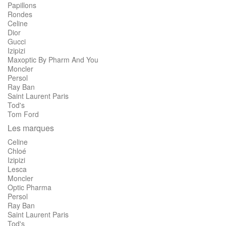
Papillons
Rondes
Celine
Dior
Gucci
Izipizi
Maxoptic By Pharm And You
Moncler
Persol
Ray Ban
Saint Laurent Paris
Tod's
Tom Ford
Les marques
Celine
Chloé
Izipizi
Lesca
Moncler
Optic Pharma
Persol
Ray Ban
Saint Laurent Paris
Tod's