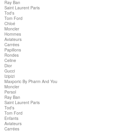
Ray Ban
Saint Laurent Paris
Tod's
Tom Ford
Chloé
Moncler
Hommes
Aviateurs
Carrées
Papillons
Rondes
Celine
Dior
Gucci
Izipizi
Maxporic By Pharm And You
Moncler
Persol
Ray Ban
Saint Laurent Paris
Tod's
Tom Ford
Enfants
Aviateurs
Carrées