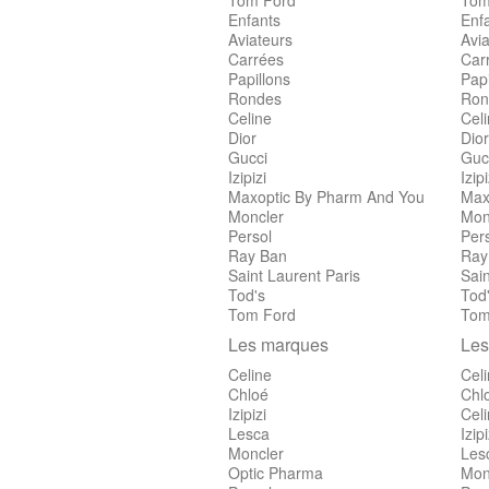
Tom Ford
Tom
Enfants
Enf
Aviateurs
Avia
Carrées
Car
Papillons
Papi
Rondes
Ron
Celine
Cel
Dior
Dior
Gucci
Guc
Izipizi
Izipi
Maxoptic By Pharm And You
Max
Moncler
Mon
Persol
Per
Ray Ban
Ray
Saint Laurent Paris
Sain
Tod's
Tod
Tom Ford
Tom
Les marques
Les
Celine
Cel
Chloé
Chl
Izipizi
Cel
Lesca
Izipi
Moncler
Les
Optic Pharma
Mon