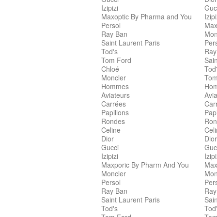
Izipizi
Guc
Maxoptic By Pharma and You
Izipi
Persol
Max
Ray Ban
Mon
Saint Laurent Paris
Per
Tod's
Ray
Tom Ford
Sain
Chloé
Tod
Moncler
Tom
Hommes
Ho
Aviateurs
Avia
Carrées
Car
Papillons
Papi
Rondes
Ron
Celine
Cel
Dior
Dior
Gucci
Guc
Izipizi
Izipi
Maxporic By Pharm And You
Max
Moncler
Mon
Persol
Per
Ray Ban
Ray
Saint Laurent Paris
Sain
Tod's
Tod