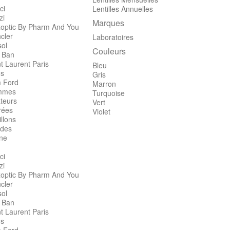
ci
Lentilles Annuelles
zi
Marques
optic By Pharm And You
cler
Laboratoires
sol
Couleurs
 Ban
t Laurent Paris
Bleu
's
Gris
 Ford
Marron
mmes
Turquoise
teurs
Vert
rées
Violet
llons
des
ine
ci
zi
optic By Pharm And You
cler
sol
 Ban
t Laurent Paris
's