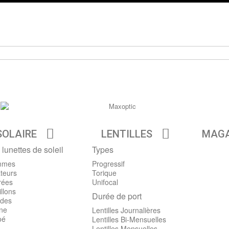
SOLAIRE
LENTILLES
MAGA
 lunettes de soleil
Types
mmes
Progressif
teurs
Torique
rées
Unifocal
llons
Durée de port
des
ine
Lentilles Journalières
oé
Lentilles Bi-Mensuelles
Lentilles Mensuelles