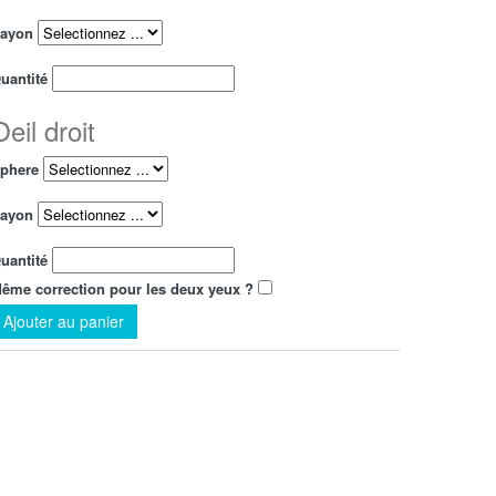
ayon
uantité
Oeil droit
phere
ayon
uantité
ême correction pour les deux yeux ?