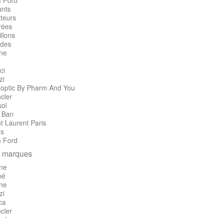
 Ford
ants
teurs
rées
llons
des
ine
ci
zi
optic By Pharm And You
cler
sol
 Ban
t Laurent Paris
's
 Ford
 marques
ine
oé
ine
zi
ca
cler