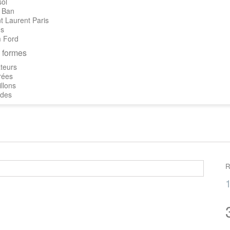
sol
 Ban
t Laurent Paris
's
 Ford
 formes
teurs
rées
llons
des
R