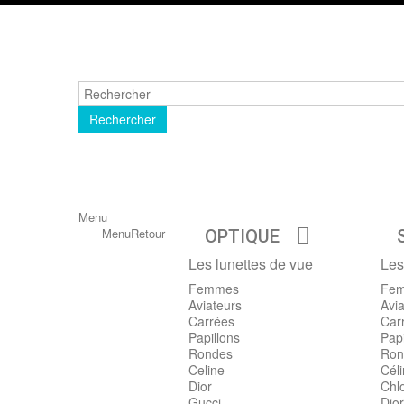
Rechercher
Menu
Menu
Retour
OPTIQUE
Les lunettes de vue
Les
Femmes
Fe
Aviateurs
Avia
Carrées
Car
Papillons
Papi
Rondes
Ron
Celine
Cél
Dior
Chl
Gucci
Dior