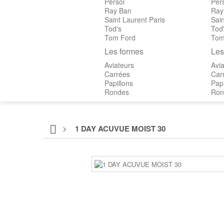
Persol
Per
Ray Ban
Ray
Saint Laurent Paris
Sain
Tod's
Tod
Tom Ford
Tom
Les formes
Les
Aviateurs
Avia
Carrées
Car
Papillons
Papi
Rondes
Ron
>
1 DAY ACUVUE MOIST 30