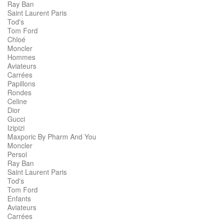
Ray Ban
Saint Laurent Paris
Tod's
Tom Ford
Chloé
Moncler
Hommes
Aviateurs
Carrées
Papillons
Rondes
Celine
Dior
Gucci
Izipizi
Maxporic By Pharm And You
Moncler
Persol
Ray Ban
Saint Laurent Paris
Tod's
Tom Ford
Enfants
Aviateurs
Carrées