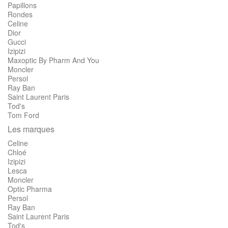
Papillons
Rondes
Celine
Dior
Gucci
Izipizi
Maxoptic By Pharm And You
Moncler
Persol
Ray Ban
Saint Laurent Paris
Tod's
Tom Ford
Les marques
Celine
Chloé
Izipizi
Lesca
Moncler
Optic Pharma
Persol
Ray Ban
Saint Laurent Paris
Tod's