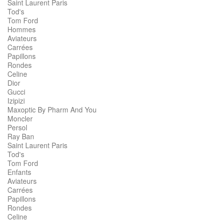
Saint Laurent Paris
Tod's
Tom Ford
Hommes
Aviateurs
Carrées
Papillons
Rondes
Celine
Dior
Gucci
Izipizi
Maxoptic By Pharm And You
Moncler
Persol
Ray Ban
Saint Laurent Paris
Tod's
Tom Ford
Enfants
Aviateurs
Carrées
Papillons
Rondes
Celine