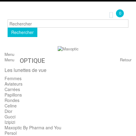
0
Rechercher
Menu
Menu
Retour
OPTIQUE
Les lunettes de vue
Femmes
Aviateurs
Carrées
Papillons
Rondes
Celine
Dior
Gucci
Izipizi
Maxoptic By Pharma and You
Persol