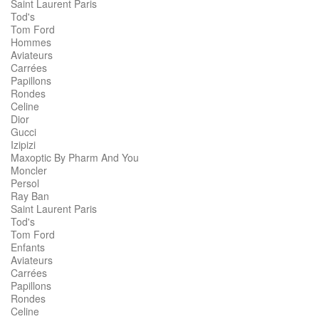
Saint Laurent Paris
Tod's
Tom Ford
Hommes
Aviateurs
Carrées
Papillons
Rondes
Celine
Dior
Gucci
Izipizi
Maxoptic By Pharm And You
Moncler
Persol
Ray Ban
Saint Laurent Paris
Tod's
Tom Ford
Enfants
Aviateurs
Carrées
Papillons
Rondes
Celine