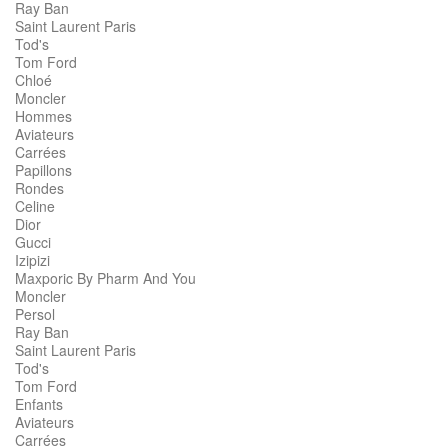
Ray Ban
Saint Laurent Paris
Tod's
Tom Ford
Chloé
Moncler
Hommes
Aviateurs
Carrées
Papillons
Rondes
Celine
Dior
Gucci
Izipizi
Maxporic By Pharm And You
Moncler
Persol
Ray Ban
Saint Laurent Paris
Tod's
Tom Ford
Enfants
Aviateurs
Carrées