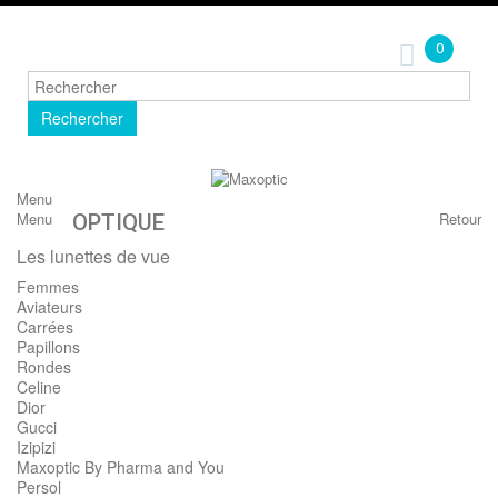
0
Rechercher
Menu
Menu
Retour
OPTIQUE
Les lunettes de vue
Femmes
Aviateurs
Carrées
Papillons
Rondes
Celine
Dior
Gucci
Izipizi
Maxoptic By Pharma and You
Persol