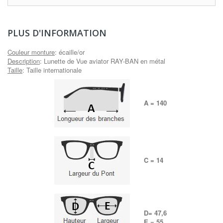
PLUS D'INFORMATION
Couleur monture
:
écaille/or
Description
: Lunette de Vue aviator RAY-BAN en métal
Taille
: Taille internationale
A = 140
C = 14
D= 47,6
E = 55