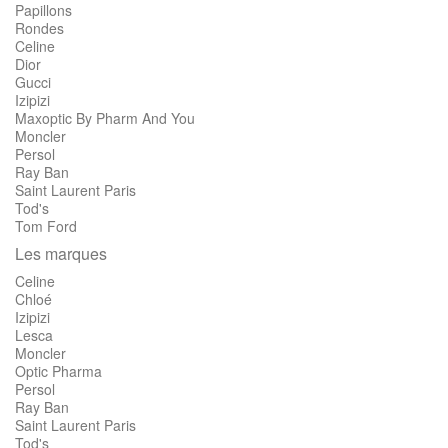
Papillons
Rondes
Celine
Dior
Gucci
Izipizi
Maxoptic By Pharm And You
Moncler
Persol
Ray Ban
Saint Laurent Paris
Tod's
Tom Ford
Les marques
Celine
Chloé
Izipizi
Lesca
Moncler
Optic Pharma
Persol
Ray Ban
Saint Laurent Paris
Tod's