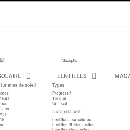
SOLAIRE
LENTILLES
MAGA
 lunettes de soleil
Types
mmes
Progressif
teurs
Torique
rées
Unifocal
llons
Durée de port
des
ine
Lentilles Journalières
oé
Lentilles Bi-Mensuelles
Lentilles Mensuelles