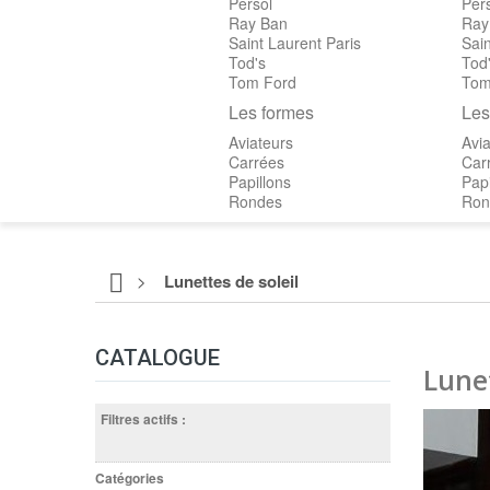
Persol
Per
Ray Ban
Ray
Saint Laurent Paris
Sain
Tod's
Tod
Tom Ford
Tom
Les formes
Les
Aviateurs
Avia
Carrées
Car
Papillons
Papi
Rondes
Ron
>
Lunettes de soleil
CATALOGUE
Lunet
Filtres actifs :
Catégories