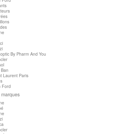
 Ford
ants
teurs
rées
llons
des
ine
ci
zi
optic By Pharm And You
cler
sol
 Ban
t Laurent Paris
's
 Ford
 marques
ine
oé
ine
zi
ca
cler