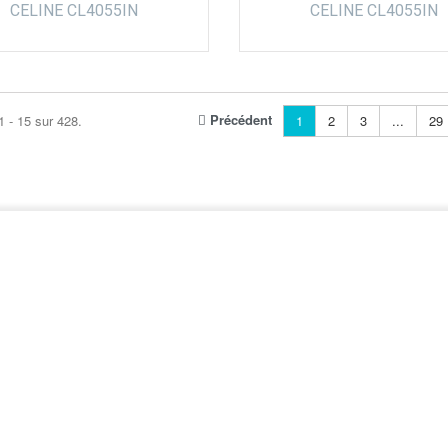
CELINE CL4055IN
CELINE CL4055IN
Précédent
1 - 15 sur 428.
1
2
3
...
29