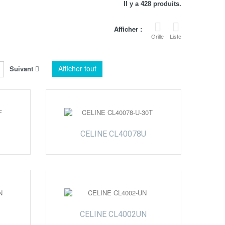
Il y a 428 produits.
Afficher :
Grille
Liste
Afficher tout
Suivant
CELINE CL40078U
CELINE CL4002UN