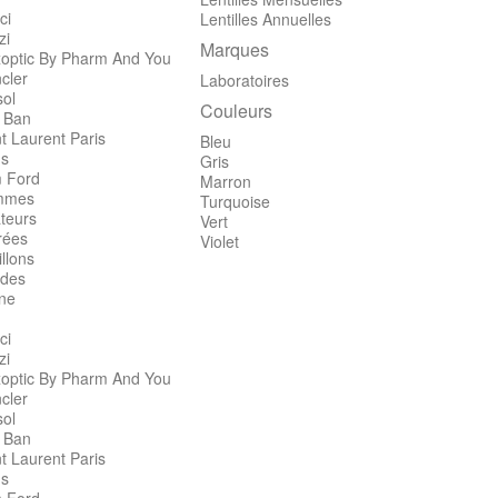
ci
Lentilles Annuelles
zi
Marques
optic By Pharm And You
cler
Laboratoires
sol
Couleurs
 Ban
t Laurent Paris
Bleu
's
Gris
 Ford
Marron
mmes
Turquoise
teurs
Vert
rées
Violet
llons
des
ine
ci
zi
optic By Pharm And You
cler
sol
 Ban
t Laurent Paris
's