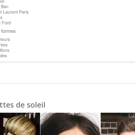
sol
 Ban
t Laurent Paris
's
 Ford
 formes
teurs
rées
llons
des
tes de soleil