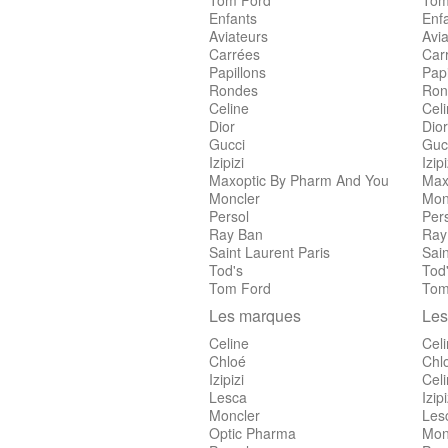
Tom Ford
Tom
Enfants
Enf
Aviateurs
Avia
Carrées
Car
Papillons
Papi
Rondes
Ron
Celine
Cel
Dior
Dior
Gucci
Guc
Izipizi
Izipi
Maxoptic By Pharm And You
Max
Moncler
Mon
Persol
Per
Ray Ban
Ray
Saint Laurent Paris
Sain
Tod's
Tod
Tom Ford
Tom
Les marques
Les
Celine
Cel
Chloé
Chl
Izipizi
Cel
Lesca
Izipi
Moncler
Les
Optic Pharma
Mon