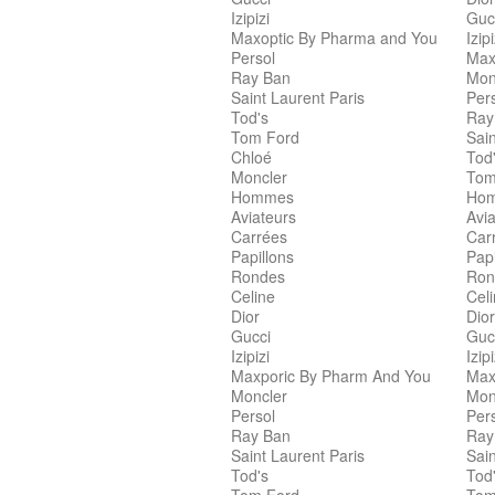
Izipizi
Guc
Maxoptic By Pharma and You
Izipi
Persol
Max
Ray Ban
Mon
Saint Laurent Paris
Per
Tod's
Ray
Tom Ford
Sain
Chloé
Tod
Moncler
Tom
Hommes
Ho
Aviateurs
Avia
Carrées
Car
Papillons
Papi
Rondes
Ron
Celine
Cel
Dior
Dior
Gucci
Guc
Izipizi
Izipi
Maxporic By Pharm And You
Max
Moncler
Mon
Persol
Per
Ray Ban
Ray
Saint Laurent Paris
Sain
Tod's
Tod