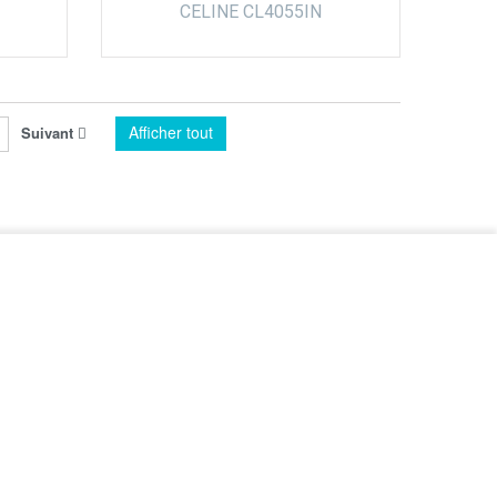
CELINE CL4055IN
Afficher tout
Suivant