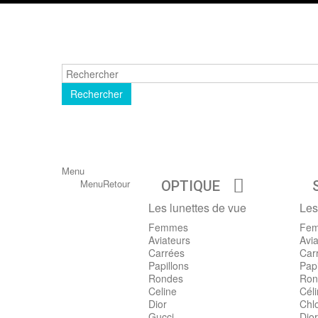
Rechercher
Menu
Menu
Retour
OPTIQUE
Les lunettes de vue
Les
Femmes
Fe
Aviateurs
Avia
Carrées
Car
Papillons
Papi
Rondes
Ron
Celine
Cél
Dior
Chl
Gucci
Dior