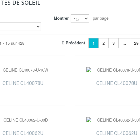
TES DE SOLEIL
Montrer
par page
Précédent
1 - 15 sur 428.
1
2
3
...
29
CELINE CL40078U
CELINE CL40078U
CELINE CL40062U
CELINE CL40062U